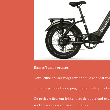
Dames/Junior cruiser
Deze leuke cruiser zorgt ervoor dat je echt dat zo
Een vrolijk model voor jong en oud, mits je niet a
De perfecte fiets om lekker over de boulevard te cr
zoeken voor een verfrissend drankje!