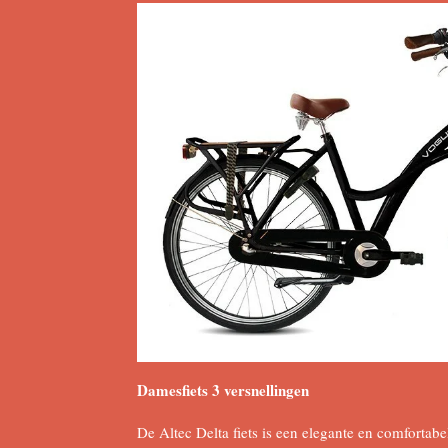
Damesfiets 3 versnellingen
De Altec Delta fiets is een elegante en comfortabel