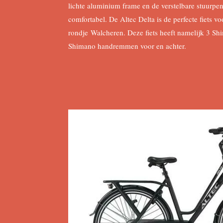
lichte aluminium frame en de verstelbare stuurpen
comfortabel. De Altec Delta is de perfecte fiets vo
rondje Walcheren. Deze fiets heeft namelijk 3 S
Shimano handremmen voor en achter.