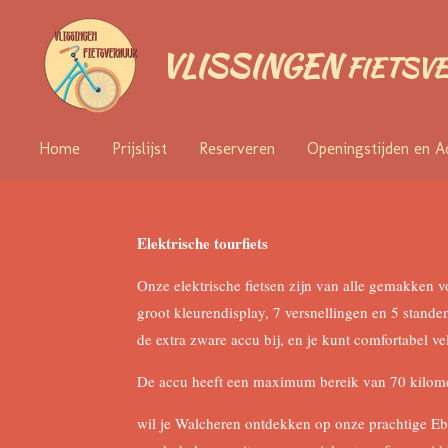
Ga
direct
VLISSINGEN
FIETSV
naar
de
hoofdinhoud
Home
Prijslijst
Reserveren
Openingstijden en A
Elektrische tourfiets
Onze elektrische fietsen zijn van alle gemakken v
groot kleurendisplay, 7 versnellingen en 5 stande
de extra zware accu bij, en je kunt comfortabel v
De accu heeft een maximum bereik van 70 kilome
wil je Walcheren ontdekken op onze prachtige E