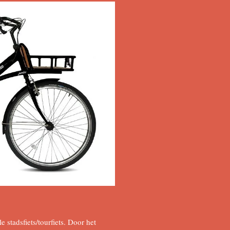
e stadsfiets/tourfiets. Door het