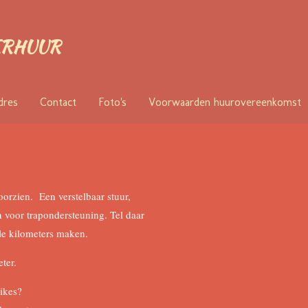
ERHUUR
dres
Contact
Foto's
Voorwaarden huurovereenkomst
oorzien. Een verstelbaar stuur,
n voor trapondersteuning. Tel daar
ele kilometers maken.
ter.
bikes?