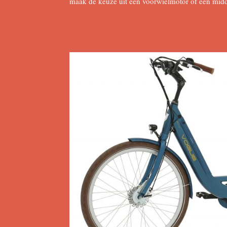
maak de keuze uit een voorwielmotor of een mid